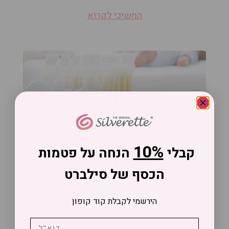
המשיכי לקרוא
10%
קבלי
הנחה על פטמות
כיצד לשאוב ולאחסן
הכסף של סילברט
חלב אם
הירשמי לקבלת קוד קופון
02/01/2023