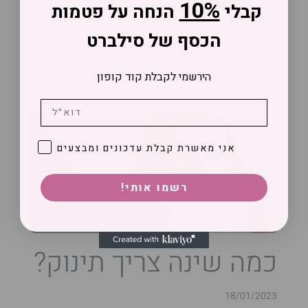
10%
קבלי
הנחה על פטמות
והתרגשות. אחת הדאגות המרכזיות שעולות לעיתים
קרובות היא האם התינוק שלנו ישן
הכסף של סילברט
המשיכי לקרוא
הירשמי לקבלת קוד קופון
אישור קבלת ניוזלטר
אני מאשרת קבלת עדכונים ומבצעים
!רשמו אותי
כמה שינה צריך תינוק?
18/01/2023