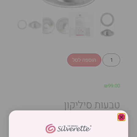
הוספה לסל
₪
99.00
טבעות סיליקון
טבעות O-Feel™ עשויות מסיליקון
היפואלרגני רפואי. הן עובדות בשילוב עם
פטמות הכסף Silverette® כדי לספק