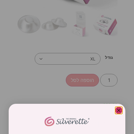
גודל
הוספה לסל
₪
339.00
פטמות כסף סילברט