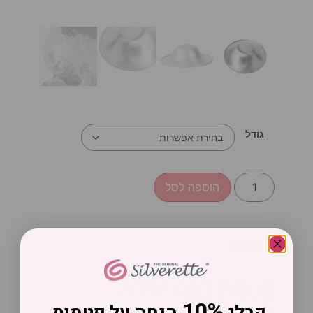
גודל
הוספה לסל
₪
209.00
פטמת כסף יחידה
10%