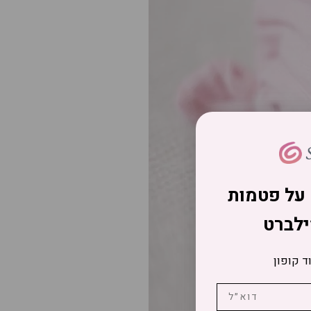
על פטמות
לברט
ד קופון